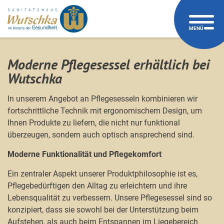
Zum
Zur
Zur
Seitenbereiche:
Logo
Inhalt
Hauptnavigation
Footernavigation
Sanitätshaus
MENÜ
Wutschka
verlinkt
zur
Moderne Pflegesessel erhältlich bei
Startseite
Wutschka
In unserem Angebot an Pflegesesseln kombinieren wir
fortschrittliche Technik mit ergonomischem Design, um
Ihnen Produkte zu liefern, die nicht nur funktional
überzeugen, sondern auch optisch ansprechend sind.
Moderne Funktionalität und Pflegekomfort
Ein zentraler Aspekt unserer Produktphilosophie ist es,
Pflegebedürftigen den Alltag zu erleichtern und ihre
Lebensqualität zu verbessern. Unsere Pflegesessel sind so
konzipiert, dass sie sowohl bei der Unterstützung beim
Aufstehen, als auch beim Entspannen im Liegebereich